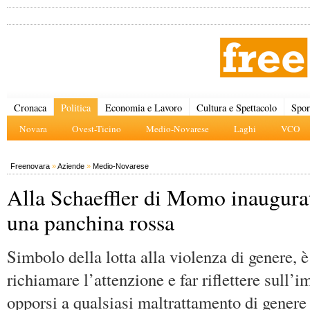
Cronaca
Politica
Economia e Lavoro
Cultura e Spettacolo
Spor
Novara
Ovest-Ticino
Medio-Novarese
Laghi
VCO
Freenovara
»
Aziende
»
Medio-Novarese
Alla Schaeffler di Momo inaugura
una panchina rossa
Simbolo della lotta alla violenza di genere, è
richiamare l’attenzione e far riflettere sull’
opporsi a qualsiasi maltrattamento di genere