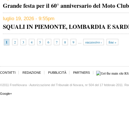
Grande festa per il 60° anniversario del Moto Club
luglio 19, 2026 - 9:55pm
SQUALI IN PIEMONTE, LOMBARDIA E SAR
1
2
3
4
5
6
7
8
9
…
successivo ›
fine »
CONTATTI
REDAZIONE
PUBBLICITÀ
PARTNERS
©2011 FreeNovara - Autorizzazione del Tribunale di Novara, nr 504 del 17 febbraio 2011. Re
Google+