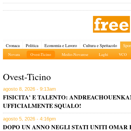
Cronaca
Politica
Economia e Lavoro
Cultura e Spettacolo
Spor
Novara
Ovest-Ticino
Medio-Novarese
Laghi
VCO
Ovest-Ticino
agosto 8, 2026 - 9:13am
FISICITA' E TALENTO: ANDREACHOUENK
UFFICIALMENTE SQUALO!
agosto 5, 2026 - 4:16pm
DOPO UN ANNO NEGLI STATI UNITI OMAR 