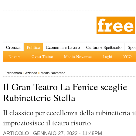
Cronaca
Politica
Economia e Lavoro
Cultura e Spettacolo
Spor
Novara
Ovest-Ticino
Medio-Novarese
Laghi
VCO
Freenovara
»
Aziende
»
Medio-Novarese
Il Gran Teatro La Fenice sceglie
Rubinetterie Stella
Il classico per eccellenza della rubinetteria i
impreziosisce il teatro risorto
ARTICOLO |
GENNAIO 27, 2022 - 11:48PM