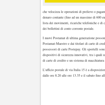
che velocizza le operazioni di prelievo o pagam
denaro contante (fino ad un massimo di 600 eur
lista dei movimenti, ricariche telefoniche e di 
dei bollettini di conto corrente postale.
I nuovi Postamat di ultima generazione possono 
Postamat-Maestro e dai titolari di carte di cred
possessori di carte Postepay. Gli sportelli son
dispositivi di sicurezza innovativi, tra i qual
di carte di credito e un sistema di macchiatura
L’ufficio postale di via Italia 15 è a disposizio
dalle ore 8.20 alle ore 13.35 e il sabato fino al