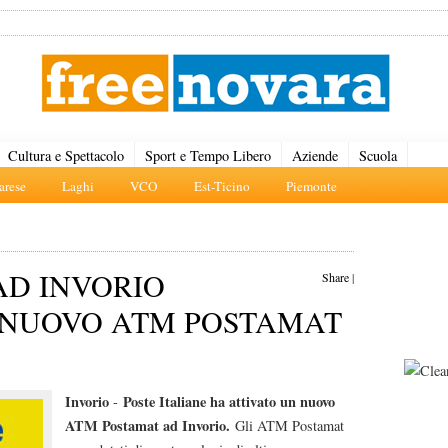
Cultura e Spettacolo
Sport e Tempo Libero
Aziende
Scuola
rese
Laghi
VCO
Est-Ticino
Piemonte
AD INVORIO
Share
|
 NUOVO ATM POSTAMAT
Invorio
Poste Italiane ha attivato un nuovo
-
ATM Postamat ad Invorio.
Gli ATM Postamat