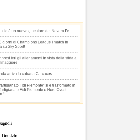
essio è un nuovo giocatore del Novara Fc
 3 giorni di Champions League I match in
ta su Sky Sport!
 ripresi ieri gli allenamenti in vista della sfida a
lmaggiore
anda arriva la cubana Carcaces
artigianato Fidi Piemonte" si è trasformato in
artigianato Fidi Piemonte e Nord Ovest
a."
pagnoli
i Domizio