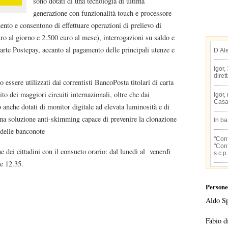
sono dotati di una tecnologia di ultima
generazione con funzionalità touch e processore
ento e consentono di effettuare operazioni di prelievo di
o al giorno e 2.500 euro al mese), interrogazioni su saldo e
carte Postepay, accanto al pagamento delle principali utenze e
D’Al
Igor,
diret
essere utilizzati dai correntisti BancoPosta titolari di carta
ito dei maggiori circuiti internazionali, oltre che dai
Igor,
Casa
o anche dotati di monitor digitale ad elevata luminosità e di
i una soluzione anti-skimming capace di prevenire la clonazione
In b
 delle banconote
"Conf
"Conf
ne dei cittadini con il consueto orario: dal lunedì al venerdì
s.c.p.
le 12.35.
Persone
Aldo S
Fabio d