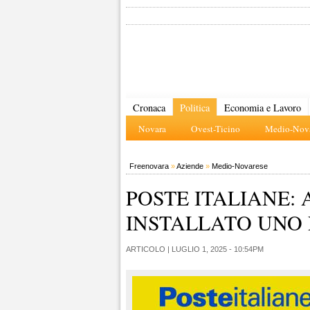
Cronaca
Politica
Economia e Lavoro
Novara
Ovest-Ticino
Medio-Nova
Freenovara
»
Aziende
»
Medio-Novarese
POSTE ITALIANE: 
INSTALLATO UNO
ARTICOLO |
LUGLIO 1, 2025 - 10:54PM