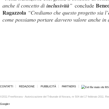
Bened
anche il concetto di
inclusività
”
conclude
Ragazzola
“Crediamo che questo progetto sia l’
come possiamo portare davvero valore anche in 
CONTATTI
REDAZIONE
PUBBLICITÀ
PARTNERS
©2011 FreeNovara - Autorizzazione del Tribunale di Novara, nr 504 del 17 febbraio 2011. Re
Google+