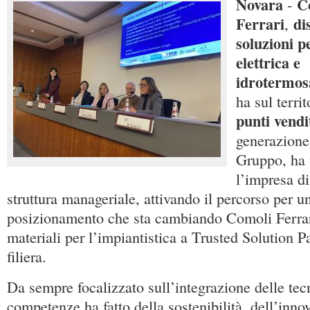
Novara
C
-
Ferrari
di
,
soluzioni p
elettrica e
idrotermos
ha sul terri
punti vendi
generazione
Gruppo, ha 
l’impresa di
struttura manageriale, attivando il percorso per 
posizionamento che sta cambiando Comoli Ferrari
materiali per l’impiantistica a Trusted Solution Pa
filiera.
Da sempre focalizzato sull’integrazione delle tec
competenze ha fatto della sostenibilità, dell’inno