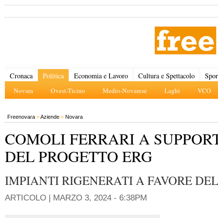
Cronaca
Politica
Economia e Lavoro
Cultura e Spettacolo
Spor
Novara
Ovest-Ticino
Medio-Novarese
Laghi
VCO
Freenovara
»
Aziende
»
Novara
COMOLI FERRARI A SUPPOR
DEL PROGETTO ERG
IMPIANTI RIGENERATI A FAVORE DEL
ARTICOLO |
MARZO 3, 2024 - 6:38PM