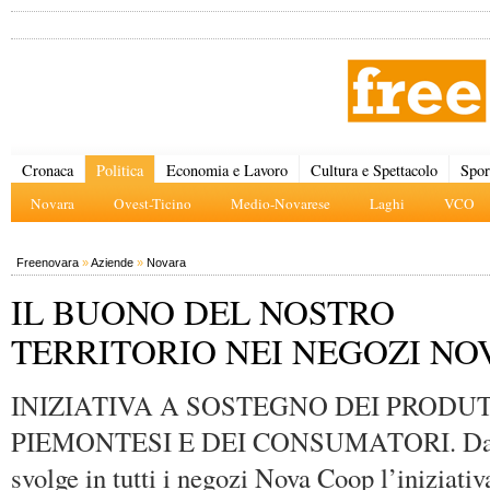
Cronaca
Politica
Economia e Lavoro
Cultura e Spettacolo
Spor
Novara
Ovest-Ticino
Medio-Novarese
Laghi
VCO
Freenovara
»
Aziende
»
Novara
IL BUONO DEL NOSTRO
TERRITORIO NEI NEGOZI NO
INIZIATIVA A SOSTEGNO DEI PRODU
PIEMONTESI E DEI CONSUMATORI. Dal 3 
svolge in tutti i negozi Nova Coop l’iniziativ