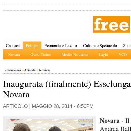
Cronaca
Politica
Economia e Lavoro
Cultura e Spettacolo
Spor
Novara
Ovest-Ticino
Medio-Novarese
Laghi
VCO
Freenovara
»
Aziende
»
Novara
Inaugurata (finalmente) Esselunga
Novara
ARTICOLO |
MAGGIO 28, 2014 - 6:50PM
Novara
- I
Andrea Ball