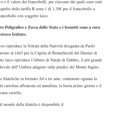
ro e il valore dei francobolli, per ciascuno dei quali sono stati
quello della tariffa B zona 1 di 1,30€ per il francobollo a
francobollo con soggetto laico.
to Poligrafico e Zecca dello Stato e i bozzetti sono a cura
stesso Istituto.
oso riproduce la Vetrata della Natività disegnata da Paolo
intorno al 1443 per la Cupola di Brunelleschi del Duomo di
to laico riproduce l’Albero di Natale di Gubbio, il più grande
dievale dell’Umbria adagiato sulle pendici del Monte Ingino.
le filateliche in formato A4 a tre ante, contenenti ognuna la
la cartolina affrancata ed annullata, la busta primo giorno e il
scuna cartella.
l mondo della filatelia è disponibile il