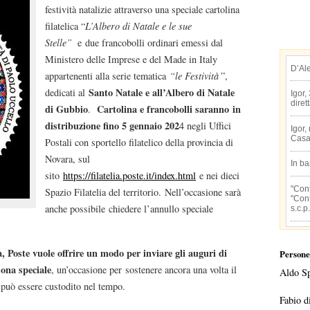
festività natalizie attraverso una speciale cartolina
filatelica “
L’Albero di Natale e le sue
Stelle”
e due francobolli ordinari emessi dal
Ministero delle Imprese e del Made in Italy
D’Al
appartenenti alla serie tematica
“le Festività
”,
Santo Natale e all’Albero di Natale
dedicati al
Igor,
diret
di Gubbio
Cartolina e francobolli saranno
in
.
distribuzione fino 5 gennaio 202
4 negli Uffici
Igor,
Casa
Postali con sportello filatelico della provincia di
Novara, sul
In b
sito
https://filatelia.poste.it/index.html
e nei dieci
"Conf
Spazio Filatelia del territorio. Nell’occasione sarà
"Conf
anche possibile chiedere l’annullo speciale
s.c.p.
tà, Poste vuole offrire un modo per inviare gli auguri di
Persone
sona speciale
, un’occasione per sostenere ancora una volta il
Aldo S
e può essere custodito nel tempo.
Fabio d