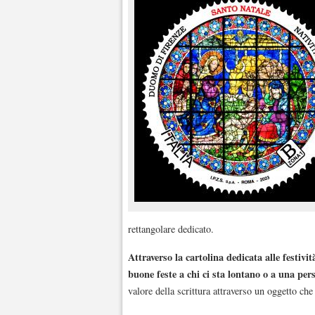
rettangolare dedicato.
Attraverso la cartolina dedicata alle festivi
buone feste a chi ci sta lontano o a una per
valore della scrittura attraverso un oggetto ch