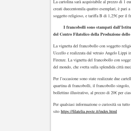
La cartolina sarà acquistabile al prezzo di 1 eu
creati duecentomila quattro esemplari, è pari a 
soggetto religioso, e tariffa B di 1,25€ per il 
I francobolli sono stampati dall’Istitu
del Centro Filatelico della Produzione dello 
La vignetta del francobollo con soggetto religi
Uccello e realizzata dal vetraio Angelo Lippi 
Firenze. La vignetta del francobollo con sogget
del mondo, che svetta sulla splendida città me
Per l’occasione sono state realizzate due cartel
quartina di francobolli, il francobollo singolo, 
bollettino illustrativo, al prezzo di 20€ per cia
Per qualsiasi informazione o curiosità su tutto i
sito
https://filatelia.poste.it/index.html