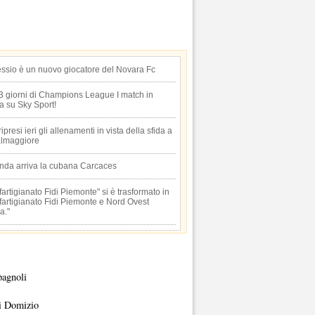
essio è un nuovo giocatore del Novara Fc
 3 giorni di Champions League I match in
ta su Sky Sport!
 ripresi ieri gli allenamenti in vista della sfida a
lmaggiore
anda arriva la cubana Carcaces
artigianato Fidi Piemonte" si è trasformato in
artigianato Fidi Piemonte e Nord Ovest
a."
pagnoli
i Domizio