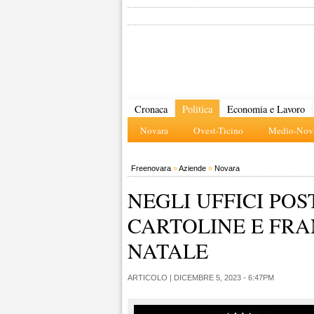
Cronaca
Politica
Economia e Lavoro
Novara
Ovest-Ticino
Medio-Nova
Freenovara
»
Aziende
»
Novara
NEGLI UFFICI PO
CARTOLINE E FRA
NATALE
ARTICOLO |
DICEMBRE 5, 2023 - 6:47PM