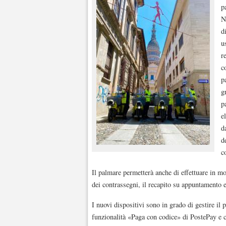
p
N
d
u
r
c
p
g
p
e
d
d
c
Il palmare permetterà anche di effettuare in m
dei contrassegni, il recapito su appuntamento e 
I nuovi dispositivi sono in grado di gestire il 
funzionalità «Paga con codice» di PostePay e 