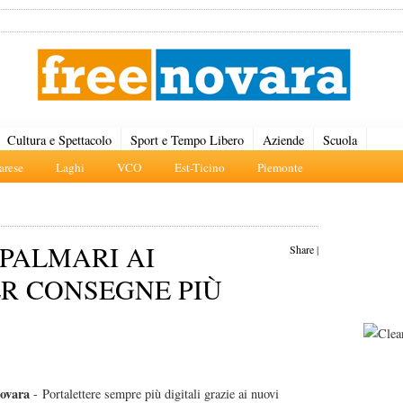
Cultura e Spettacolo
Sport e Tempo Libero
Aziende
Scuola
rese
Laghi
VCO
Est-Ticino
Piemonte
PALMARI AI
Share
|
R CONSEGNE PIÙ
ovara
- Portalettere sempre più digitali grazie ai nuovi