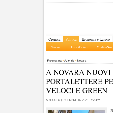
Cronaca
Politica
Economia e Lavoro
Novara
Ovest-Ticino
Medio-Nova
Freenovara
»
Aziende
»
Novara
A NOVARA NUOVI 
PORTALETTERE PE
VELOCI E GREEN
ARTICOLO |
DICEMBRE 16, 2023 - 4:25PM
N