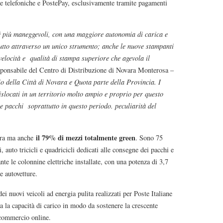
iche telefoniche e PostePay, esclusivamente tramite pagamenti
é più maneggevoli, con una maggiore autonomia di carica e
 tutto attraverso un unico strumento; anche le nuove stampanti
velocità e qualità di stampa superiore che agevola il
nsabile del Centro di Distribuzione di Novara Monterosa –
rio della Città di Novara e Quota parte della Provincia. I
slocati in un territorio molto ampio e proprio per questo
e pacchi soprattutto in questo periodo. peculiarità del
il 79% di mezzi totalmente green
ara ma anche
. Sono 75
i, auto tricicli e quadricicli dedicati alle consegne dei pacchi e
te le colonnine elettriche installate, con una potenza di 3,7
le autovetture.
 dei nuovi veicoli ad energia pulita realizzati per Poste Italiane
a la capacità di carico in modo da sostenere la crescente
 commercio online.