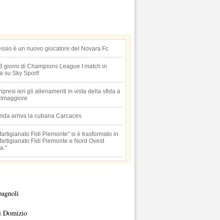
essio è un nuovo giocatore del Novara Fc
 3 giorni di Champions League I match in
ta su Sky Sport!
 ripresi ieri gli allenamenti in vista della sfida a
lmaggiore
anda arriva la cubana Carcaces
artigianato Fidi Piemonte" si è trasformato in
artigianato Fidi Piemonte e Nord Ovest
a."
pagnoli
i Domizio