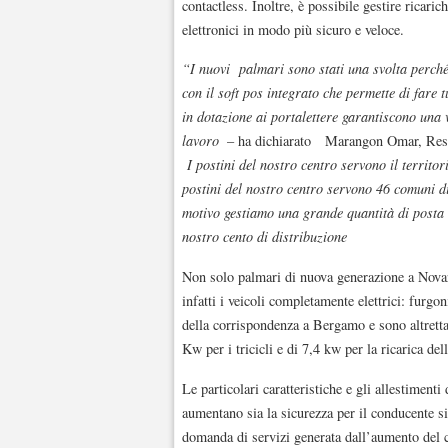
contactless. Inoltre, è possibile gestire ricar
elettronici in modo più sicuro e veloce.
“I nuovi palmari sono stati una svolta perch
con il soft pos integrato che permette di fare
in dotazione ai portalettere garantiscono una 
lavoro
– ha dichiarato Marangon Omar, Respo
I postini del nostro centro servono il territo
postini del nostro centro servono 46 comuni di
motivo gestiamo una grande quantità di posta 
nostro cento di distribuzione
Non solo palmari di nuova generazione a Nov
infatti i veicoli completamente elettrici: furgon
della corrispondenza a Bergamo e sono altrettan
Kw per i tricicli e di 7,4 kw per la ricarica del
Le particolari caratteristiche e gli allestimenti
aumentano sia la sicurezza per il conducente si
domanda di servizi generata dall’aumento del