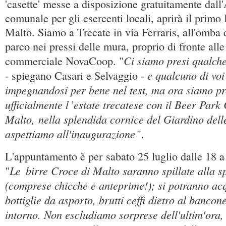
'casette' messe a disposizione gratuitamente dal
comunale per gli esercenti locali, aprirà il primo
Malto. Siamo a Trecate in via Ferraris, all'omba d
parco nei pressi delle mura, proprio di fronte alle
Ci siamo presi qualch
commerciale NovaCoop. "
e qualcuno di voi
- spiegano Casari e Selvaggio -
impegnandosi per bene nel test, ma ora siamo pr
ufficialmente l
’estate trecatese con il Beer Park
Malto, nella splendida cornice del Giardino del
aspettiamo all'inaugurazione
".
L'appuntamento è per sabato 25 luglio dalle 18 
Le
birre Croce di Malto saranno spillate alla s
"
(comprese chicche e anteprime!); si potranno acq
bottiglie da asporto, brutti ceffi dietro al bancone
intorno. Non escludiamo sorprese dell'ultim'ora,