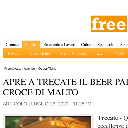
Cronaca
Politica
Economia e Lavoro
Cultura e Spettacolo
Spor
Novara
Ovest-Ticino
Medio-Novarese
Laghi
VCO
Freenovara
»
Aziende
»
Ovest-Ticino
APRE A TRECATE IL BEER P
CROCE DI MALTO
ARTICOLO |
LUGLIO 23, 2020 - 11:25PM
Trecate
- 
eccellenze d