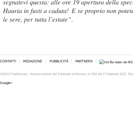
segnatevi questa: alle ore 19 apertura della spec
Hauria in fusti a caduta!
E se proprio non potete,
le sere, per tutta l’estate
".
CONTATTI
REDAZIONE
PUBBLICITÀ
PARTNERS
©2011 FreeNovara - Autorizzazione del Tribunale di Novara, nr 504 del 17 febbraio 2011. Re
Google+