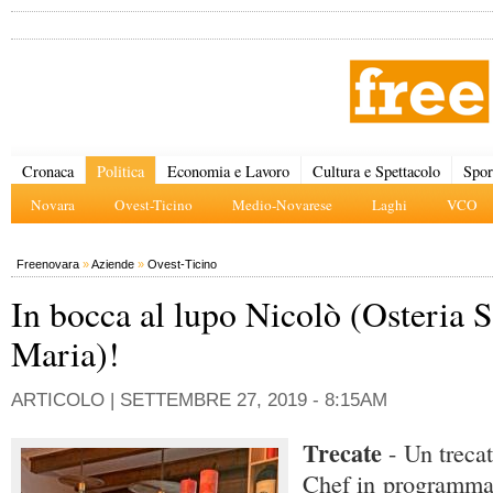
Cronaca
Politica
Economia e Lavoro
Cultura e Spettacolo
Spor
Novara
Ovest-Ticino
Medio-Novarese
Laghi
VCO
Freenovara
»
Aziende
»
Ovest-Ticino
In bocca al lupo Nicolò (Osteria 
Maria)!
ARTICOLO |
SETTEMBRE 27, 2019 - 8:15AM
Trecate
- Un trecat
Chef in programma