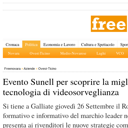
Cronaca
Politica
Economia e Lavoro
Cultura e Spettacolo
Spor
Novara
Ovest-Ticino
Medio-Novarese
Laghi
VCO
Freenovara
»
Aziende
»
Ovest-Ticino
Evento Sunell per scoprire la migl
tecnologia di videosorveglianza
Si tiene a Galliate giovedì 26 Settembre il 
formativo e informativo del marchio leader n
presenta ai rivenditori le nuove strategie com