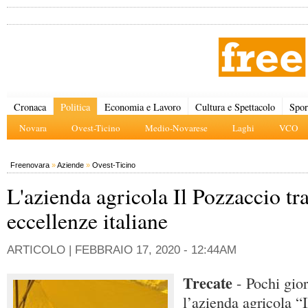
Cronaca
Politica
Economia e Lavoro
Cultura e Spettacolo
Spor
Novara
Ovest-Ticino
Medio-Novarese
Laghi
VCO
Freenovara
»
Aziende
»
Ovest-Ticino
L'azienda agricola Il Pozzaccio tra
eccellenze italiane
ARTICOLO |
FEBBRAIO 17, 2020 - 12:44AM
Trecate
- Pochi giorn
l’azienda agricola “