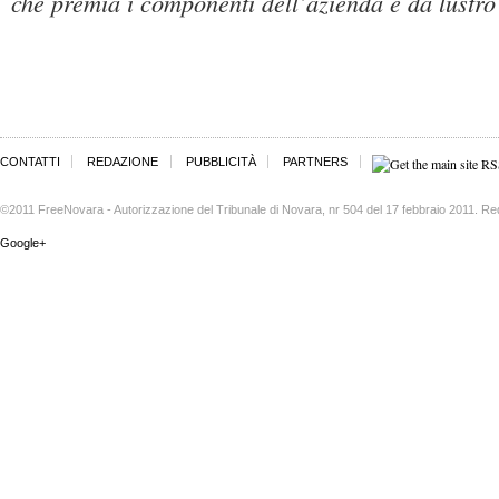
che premia i componenti dell’azienda e dà lustro 
CONTATTI
REDAZIONE
PUBBLICITÀ
PARTNERS
©2011 FreeNovara - Autorizzazione del Tribunale di Novara, nr 504 del 17 febbraio 2011. Re
Google+