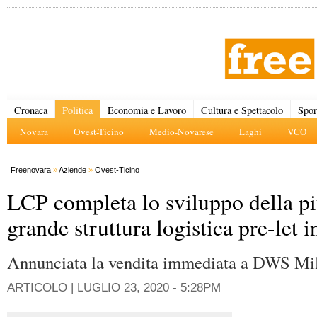
Cronaca
Politica
Economia e Lavoro
Cultura e Spettacolo
Spor
Novara
Ovest-Ticino
Medio-Novarese
Laghi
VCO
Freenovara
»
Aziende
»
Ovest-Ticino
LCP completa lo sviluppo della p
grande struttura logistica pre-let 
Annunciata la vendita immediata a DWS Mi
ARTICOLO |
LUGLIO 23, 2020 - 5:28PM