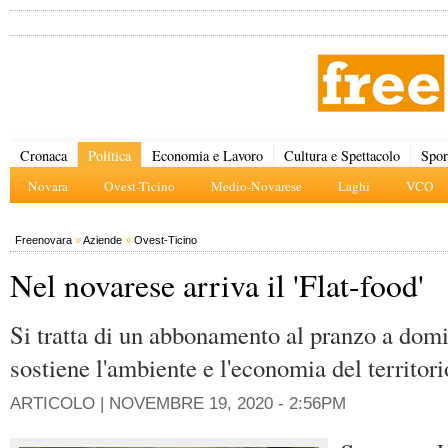
Cronaca
Politica
Economia e Lavoro
Cultura e Spettacolo
Spor
Novara
Ovest-Ticino
Medio-Novarese
Laghi
VCO
Freenovara
»
Aziende
»
Ovest-Ticino
Nel novarese arriva il 'Flat-food'
Si tratta di un abbonamento al pranzo a dom
sostiene l'ambiente e l'economia del territori
ARTICOLO |
NOVEMBRE 19, 2020 - 2:56PM