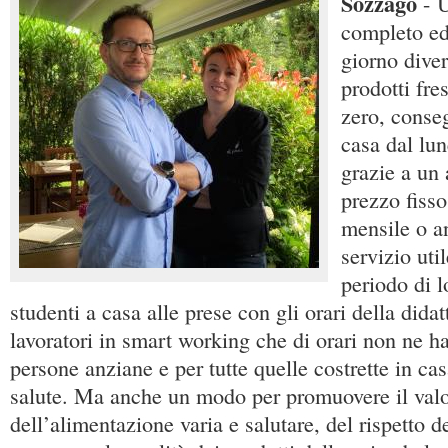
Sozzago
- U
completo ed
giorno dive
prodotti fre
zero, conse
casa dal lun
grazie a un
prezzo fisso
mensile o a
servizio uti
periodo di 
studenti a casa alle prese con gli orari della didat
lavoratori in smart working che di orari non ne ha
persone anziane e per tutte quelle costrette in ca
salute. Ma anche un modo per promuovere il val
dell’alimentazione varia e salutare, del rispetto d