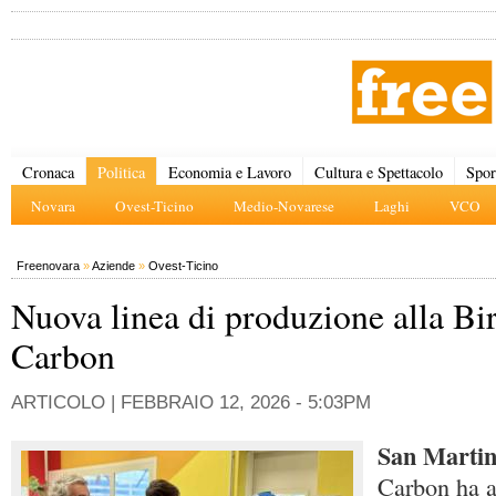
Cronaca
Politica
Economia e Lavoro
Cultura e Spettacolo
Spor
Novara
Ovest-Ticino
Medio-Novarese
Laghi
VCO
Freenovara
»
Aziende
»
Ovest-Ticino
Nuova linea di produzione alla Bir
Carbon
ARTICOLO |
FEBBRAIO 12, 2026 - 5:03PM
San Martin
Carbon ha 