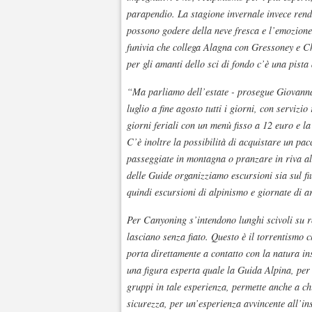
parapendio. La stagione invernale invece rende
possono godere della neve fresca e l’emozione
funivia che collega Alagna con Gressoney e Ch
per gli amanti dello sci di fondo c’è una pista 
“Ma parliamo dell’estate - prosegue Giovanna 
luglio a fine agosto tutti i giorni, con serviz
giorni feriali con un menù fisso a 12 euro e la
C’è inoltre la possibilità di acquistare un pac
passeggiate in montagna o pranzare in riva a
delle Guide organizziamo escursioni sia sul fi
quindi escursioni di alpinismo e giornate di 
Per Canyoning s’intendono lunghi scivoli su ro
lasciano senza fiato. Questo è il torrentismo 
porta direttamente a contatto con la natura ins
una figura esperta quale la Guida Alpina, per
gruppi in tale esperienza, permette anche a ch
sicurezza, per un’esperienza avvincente all’in