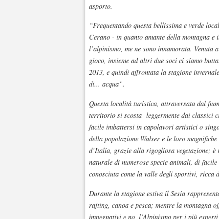
asporto.
“Frequentando questa bellissima e verde local
Cerano - in quanto amante della montagna e i
l’alpinismo, me ne sono innamorata. Venuta a 
gioco, insieme ad altri due soci ci siamo buttat
2013, e quindi affrontata la stagione invernal
di... acqua”.
Questa località turistica, attraversata dal fiume
territorio si scosta leggermente dai classici c
facile imbattersi in capolavori artistici o si
della popolazione Walser e le loro magnifiche 
d’Italia, grazie alla rigogliosa vegetazione; è
naturale di numerose specie animali, di facile 
conosciuta come la valle degli sportivi, ricca d
Durante la stagione estiva il Sesia rappresent
rafting, canoa e pesca; mentre la montagna off
impegnativi e no, l’Alpinismo per i più esperti,