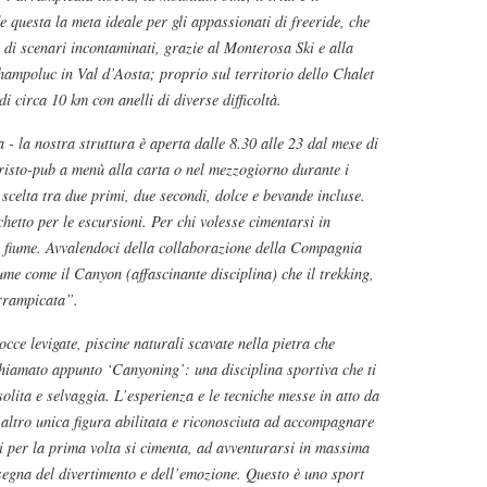
 questa la meta ideale per gli appassionati di freeride, che
 di scenari incontaminati, grazie al Monterosa Ski e alla
ampoluc in Val d’Aosta; proprio sul territorio dello Chalet
di circa 10 km con anelli di diverse difficoltà.
- la nostra struttura è aperta dalle 8.30 alle 23 dal mese di
io risto-pub a menù alla carta o nel mezzogiorno durante i
 scelta tra due primi, due secondi, dolce e bevande incluse.
chetto per le escursioni. Per chi volesse cimentarsi in
l fiume. Avvalendoci della collaborazione della Compagnia
ume come il Canyon (affascinante disciplina) che il trekking,
arrampicata”.
cce levigate, piscine naturali scavate nella pietra che
chiamato appunto ‘Canyoning’: una disciplina sportiva che ti
olita e selvaggia. L’esperienza e le tecniche messe in atto da
 altro unica figura abilitata e riconosciuta ad accompagnare
i per la prima volta si cimenta, ad avventurarsi in massima
segna del divertimento e dell’emozione. Questo è uno sport