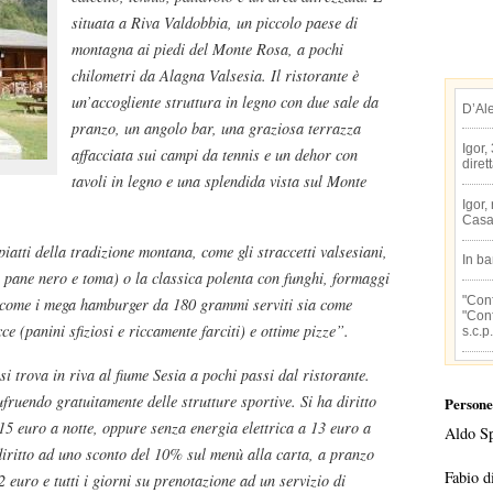
situata a Riva Valdobbia, un piccolo paese di
montagna ai piedi del Monte Rosa, a pochi
chilometri da Alagna Valsesia. Il ristorante è
un’accogliente struttura in legno con due sale da
D’Al
pranzo, un angolo bar, una graziosa terrazza
Igor,
affacciata sui campi da tennis e un dehor con
diret
tavoli in legno e una splendida vista sul Monte
Igor,
Casa
piatti della tradizione montana, come gli straccetti valsesiani,
In b
n pane nero e toma) o la classica polenta con funghi, formaggi
"Conf
si come i mega hamburger da 180 grammi serviti sia come
"Conf
ce (panini sfiziosi e riccamente farciti) e ottime pizze”.
s.c.p.
i trova in riva al fiume Sesia a pochi passi dal ristorante.
ufruendo gratuitamente delle strutture sportive. Si ha diritto
Persone
li 15 euro a notte, oppure senza energia elettrica a 13 euro a
Aldo S
 diritto ad uno sconto del 10% sul menù alla carta, a pranzo
Fabio d
2 euro e tutti i giorni su prenotazione ad un servizio di