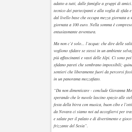
adatto a tutti, dalle famiglie a gruppi di amici
tecnico dei partecipanti e alla voglia di sfida 
dal livello base che occupa mezza giornata a 
giornata a 100 euro. Nella somma è compreso i
entusiasmante avventura.
Ma non c’è solo... l’acqua: che dire delle sal
vogliono sfidare se stessi in un ambiente selva
più affascinanti e vasti delle Alpi. Ci sono poi
sfidano pareti che sembrano impossibili; quind
sentieri che liberamente fuori da percorsi fissi
in un panorama mozzafiato.
“Da non dimenticare - conclude Giovanna Mocc
sperando che le nuvole lascino spazio alle ste
festa della birra con musica, buon cibo e l’
da Novara ci siamo noi ad accogliervi per tra
e salate per il palato e di divertimento e gioc
frizzante del Sesia”.