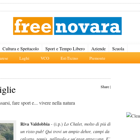
Cultura e Spettacolo
Sport e Tempo Libero
Aziende
Scuola
rese
Laghi
VCO
Est-Ticino
Piemonte
iglie
Share
|
rsi, fare sport e... vivere nella natura
Riva Valdobbia
- (i.p.)
Lo Chalet, molto di più di
un risto-pub! Qui trovi un ampio dehor, campi da
calcetto, tennis, pallavolo e un’area attrezzata. E’