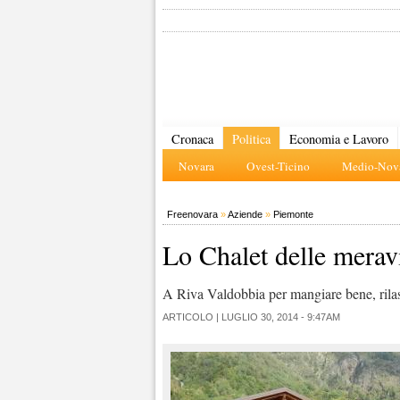
Cronaca
Politica
Economia e Lavoro
Novara
Ovest-Ticino
Medio-Nova
Freenovara
»
Aziende
»
Piemonte
Lo Chalet delle merav
A Riva Valdobbia per mangiare bene, rilassa
ARTICOLO |
LUGLIO 30, 2014 - 9:47AM