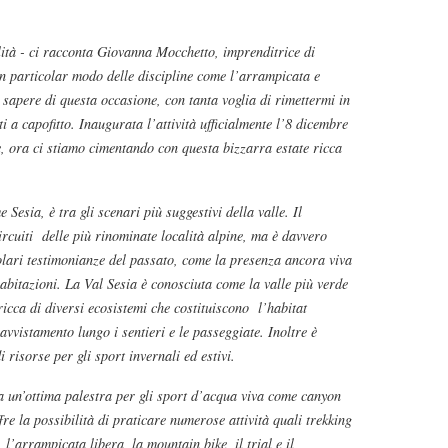
ità - ci racconta Giovanna Mocchetto, imprenditrice di
n particolar modo delle discipline come l’arrampicata e
sapere di questa occasione, con tanta voglia di rimettermi in
i a capofitto. Inaugurata l’attività ufficialmente l’8 dicembre
e, ora ci stiamo cimentando con questa bizzarra estate ricca
 Sesia, è tra gli scenari più suggestivi della valle. Il
ircuiti delle più rinominate località alpine, ma è davvero
ngolari testimonianze del passato, come la presenza ancora viva
abitazioni. La Val Sesia è conosciuta come la valle più verde
 ricca di diversi ecosistemi che costituiscono l’habitat
avvistamento lungo i sentieri e le passeggiate. Inoltre è
i risorse per gli sport invernali ed estivi.
a un’ottima palestra per gli sport d’acqua viva come canyon
re la possibilità di praticare numerose attività quali trekking
 l’arrampicata libera, la mountain bike, il trial e il