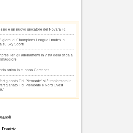
essio è un nuovo giocatore del Novara Fc
 3 giorni di Champions League I match in
ta su Sky Sport!
 ripresi ieri gli allenamenti in vista della sfida a
lmaggiore
anda arriva la cubana Carcaces
artigianato Fidi Piemonte" si è trasformato in
artigianato Fidi Piemonte e Nord Ovest
a."
pagnoli
i Domizio