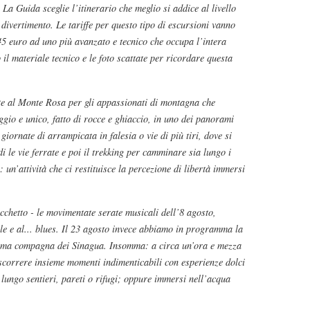
. La Guida sceglie l’itinerario che meglio si addice al livello
e divertimento. Le tariffe per questo tipo di escursioni vanno
45 euro ad uno più avanzato e tecnico che occupa l’intera
l materiale tecnico e le foto scattate per ricordare questa
ite al Monte Rosa per gli appassionati di montagna che
ggio e unico, fatto di rocce e ghiaccio, in uno dei panorami
 giornate di arrampicata in falesia o vie di più tiri, dove si
i le vie ferrate e poi il trekking per camminare sia lungo i
: un’attività che ci restituisce la percezione di libertà immersi
hetto - le movimentate serate musicali dell’8 agosto,
lle e al... blues. Il 23 agosto invece abbiamo in programma la
ottima compagna dei Sinagua. Insomma: a circa un’ora e mezza
scorrere insieme momenti indimenticabili con esperienze dolci
o lungo sentieri, pareti o rifugi; oppure immersi nell’acqua