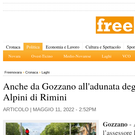
Cronaca
Politica
Economia e Lavoro
Cultura e Spettacolo
Spor
Novara
Ovest-Ticino
Medio-Novarese
Laghi
VCO
Freenovara
»
Cronaca
»
Laghi
Anche da Gozzano all'adunata deg
Alpini di Rimini
ARTICOLO |
MAGGIO 11, 2022 - 2:52PM
Gozzano
- 
l’assessore 