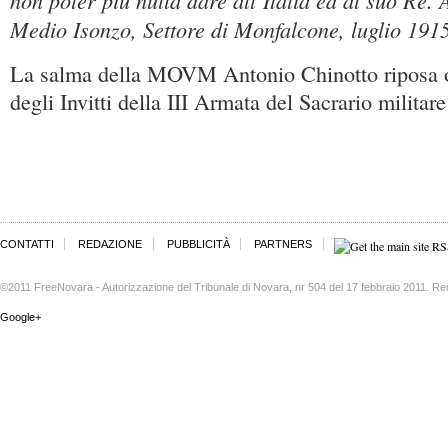
non poter più nulla dare all’Italia ed al suo Re. 
Medio Isonzo, Settore di Monfalcone, luglio 191
La salma della MOVM Antonio Chinotto riposa og
degli Invitti della III Armata del Sacrario militar
CONTATTI
REDAZIONE
PUBBLICITÀ
PARTNERS
©2011 FreeNovara - Autorizzazione del Tribunale di Novara, nr 504 del 17 febbraio 2011. Re
Google+