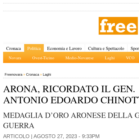
Cronaca
Politica
Economia e Lavoro
Cultura e Spettacolo
Spor
Novara
Ovest-Ticino
Medio-Novarese
Laghi
VCO
Freenovara
»
Cronaca
»
Laghi
ARONA, RICORDATO IL GEN.
ANTONIO EDOARDO CHINOT
MEDAGLIA D’ORO ARONESE DELLA 
GUERRA
ARTICOLO |
AGOSTO 27, 2023 - 9:33PM