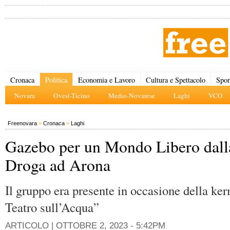
Cronaca
Politica
Economia e Lavoro
Cultura e Spettacolo
Spor
Novara
Ovest-Ticino
Medio-Novarese
Laghi
VCO
Freenovara
»
Cronaca
»
Laghi
Gazebo per un Mondo Libero dall
Droga ad Arona
Il gruppo era presente in occasione della ker
Teatro sull’Acqua”
ARTICOLO |
OTTOBRE 2, 2023 - 5:42PM