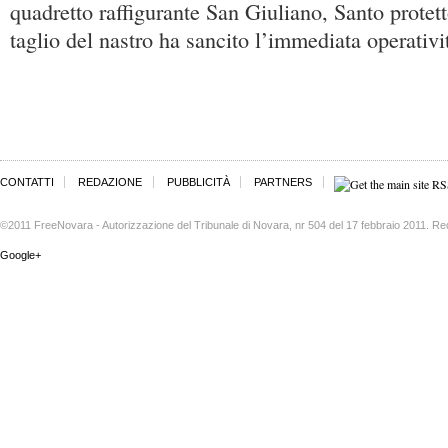
quadretto raffigurante San Giuliano, Santo protet
taglio del nastro ha sancito l’immediata operativit
CONTATTI
REDAZIONE
PUBBLICITÀ
PARTNERS
©2011 FreeNovara - Autorizzazione del Tribunale di Novara, nr 504 del 17 febbraio 2011. Re
Google+