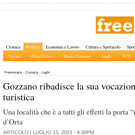
Cronaca
Politica
Economia e Lavoro
Cultura e Spettacolo
Spor
Novara
Ovest-Ticino
Medio-Novarese
Laghi
VCO
Freenovara
»
Cronaca
»
Laghi
Gozzano ribadisce la sua vocazio
turistica
Una località che è a tutti gli effetti la porta
d’Orta
ARTICOLO |
LUGLIO 15, 2023 - 4:30PM