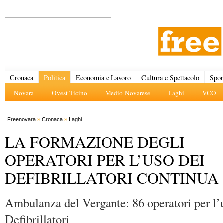
Cronaca
Politica
Economia e Lavoro
Cultura e Spettacolo
Spor
Novara
Ovest-Ticino
Medio-Novarese
Laghi
VCO
Freenovara
»
Cronaca
»
Laghi
LA FORMAZIONE DEGLI
OPERATORI PER L’USO DEI
DEFIBRILLATORI CONTINUA
Ambulanza del Vergante: 86 operatori per l’
Defibrillatori