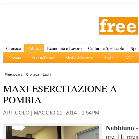
Cronaca
Politica
Economia e Lavoro
Cultura e Spettacolo
Spor
Novara
Ovest-Ticino
Medio-Novarese
Laghi
VCO
Freenovara
»
Cronaca
»
Laghi
MAXI ESERCITAZIONE A
POMBIA
ARTICOLO |
MAGGIO 21, 2014 - 1:54PM
Nebbiuno
-
ore 11, pres