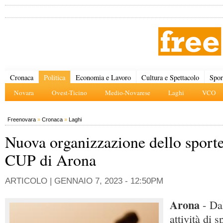
Cronaca
Politica
Economia e Lavoro
Cultura e Spettacolo
Spor
Novara
Ovest-Ticino
Medio-Novarese
Laghi
VCO
Freenovara
»
Cronaca
»
Laghi
Nuova organizzazione dello sporte
CUP di Arona
ARTICOLO |
GENNAIO 7, 2023 - 12:50PM
Arona
- Da
attività di 