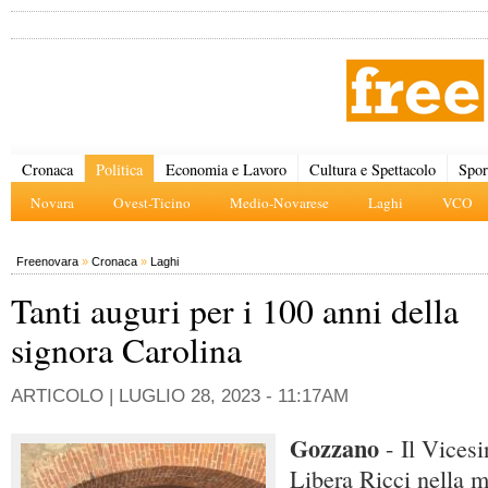
Cronaca
Politica
Economia e Lavoro
Cultura e Spettacolo
Spor
Novara
Ovest-Ticino
Medio-Novarese
Laghi
VCO
Freenovara
»
Cronaca
»
Laghi
Tanti auguri per i 100 anni della
signora Carolina
ARTICOLO |
LUGLIO 28, 2023 - 11:17AM
Gozzano
- Il Vices
Libera Ricci nella m