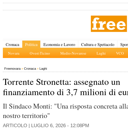
Cronaca
Politica
Economia e Lavoro
Cultura e Spettacolo
Spor
Novara
Ovest-Ticino
Medio-Novarese
Laghi
VCO
Freenovara
»
Cronaca
»
Laghi
Torrente Stronetta: assegnato un
finanziamento di 3,7 milioni di eu
Il Sindaco Monti: "Una risposta concreta all
nostro territorio"
ARTICOLO |
LUGLIO 6, 2026 - 12:08PM