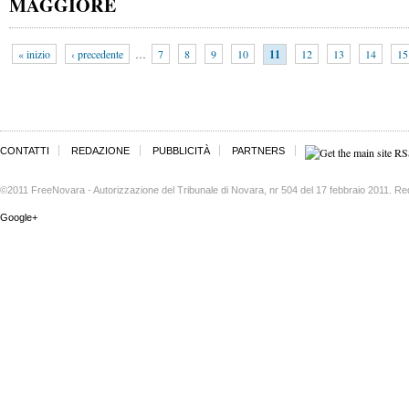
MAGGIORE
« inizio
‹ precedente
…
7
8
9
10
11
12
13
14
15
CONTATTI
REDAZIONE
PUBBLICITÀ
PARTNERS
©2011 FreeNovara - Autorizzazione del Tribunale di Novara, nr 504 del 17 febbraio 2011. Re
Google+