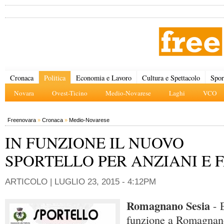
Cronaca
Politica
Economia e Lavoro
Cultura e Spettacolo
Spor
Novara
Ovest-Ticino
Medio-Novarese
Laghi
VCO
Freenovara
»
Cronaca
»
Medio-Novarese
IN FUNZIONE IL NUOVO
SPORTELLO PER ANZIANI E 
ARTICOLO |
LUGLIO 23, 2015 - 4:12PM
Romagnano Sesia
- 
funzione a Romagnano