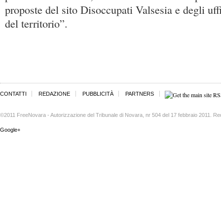
proposte del sito Disoccupati Valsesia e degli uff
del territorio”.
CONTATTI
REDAZIONE
PUBBLICITÀ
PARTNERS
©2011 FreeNovara - Autorizzazione del Tribunale di Novara, nr 504 del 17 febbraio 2011. Re
Google+