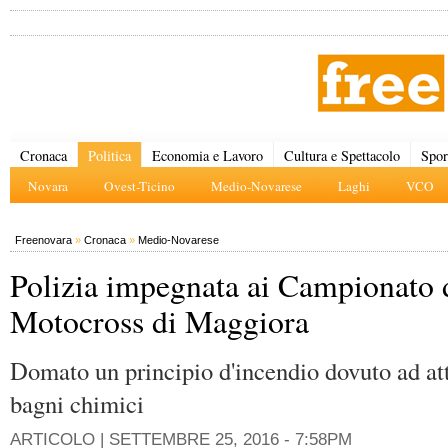
Cronaca
Politica
Economia e Lavoro
Cultura e Spettacolo
Spor
Novara
Ovest-Ticino
Medio-Novarese
Laghi
VCO
Freenovara
»
Cronaca
»
Medio-Novarese
Polizia impegnata ai Campionato 
Motocross di Maggiora
Domato un principio d'incendio dovuto ad att
bagni chimici
ARTICOLO |
SETTEMBRE 25, 2016 - 7:58PM