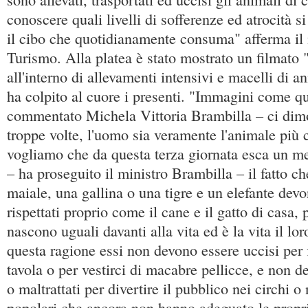
conoscere quali livelli di sofferenze ed atrocità 
il cibo che quotidianamente consuma" afferma il 
Turismo. Alla platea è stato mostrato un filmato "
all'interno di allevamenti intensivi e macelli di a
ha colpito al cuore i presenti. "Immagini come q
commentato Michela Vittoria Brambilla – ci dim
troppe volte, l'uomo sia veramente l'animale più 
vogliamo che da questa terza giornata esca un m
– ha proseguito il ministro Brambilla – il fatto 
maiale, una gallina o una tigre e un elefante devo
rispettati proprio come il cane e il gatto di casa,
nascono uguali davanti alla vita ed è la vita il lor
questa ragione essi non devono essere uccisi per f
tavola o per vestirci di macabre pellicce, e non de
o maltrattati per divertire il pubblico nei circhi o 
popolari che ancora non hanno adeguato le propri