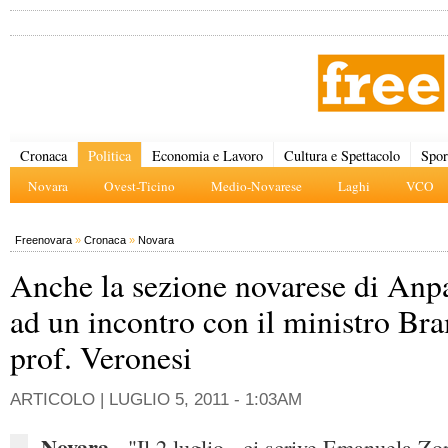
Cronaca
Politica
Economia e Lavoro
Cultura e Spettacolo
Spor
Novara
Ovest-Ticino
Medio-Novarese
Laghi
VCO
Freenovara
»
Cronaca
»
Novara
Anche la sezione novarese di Anp
ad un incontro con il ministro Bra
prof. Veronesi
ARTICOLO |
LUGLIO 5, 2011 - 1:03AM
Novara
- "Il 2 luglio - ci scrive Emanuela Zo