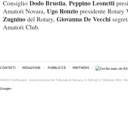
Dodo Brustia
Peppino Leonetti
Consiglio
,
pres
Ugo Ronzio
Amatori Novara,
presidente Rotary 
Zugnino
Giovanna De Vecchi
del Rotary,
segret
Amatori Club.
CONTATTI
REDAZIONE
PUBBLICITÀ
PARTNERS
©2011 FreeNovara - Autorizzazione del Tribunale di Novara, nr 504 del 17 febbraio 2011. Re
Google+