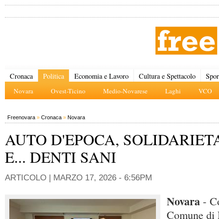
Cronaca
Politica
Economia e Lavoro
Cultura e Spettacolo
Spor
Novara
Ovest-Ticino
Medio-Novarese
Laghi
VCO
Freenovara
»
Cronaca
»
Novara
AUTO D'EPOCA, SOLIDARIETA
E... DENTI SANI
ARTICOLO |
MARZO 17, 2026 - 6:56PM
Novara
- Co
Comune di 