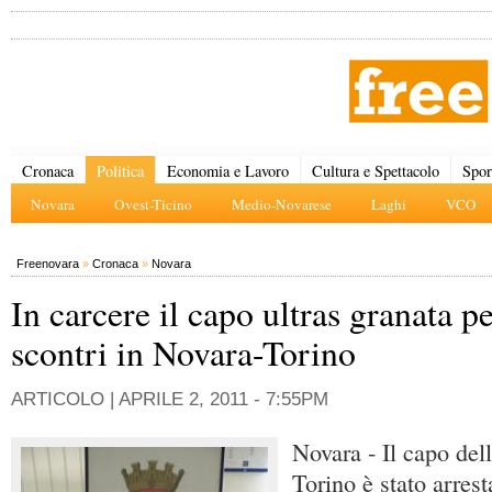
Cronaca
Politica
Economia e Lavoro
Cultura e Spettacolo
Spor
Novara
Ovest-Ticino
Medio-Novarese
Laghi
VCO
Freenovara
»
Cronaca
»
Novara
In carcere il capo ultras granata pe
scontri in Novara-Torino
ARTICOLO |
APRILE 2, 2011 - 7:55PM
Novara - Il capo dell
Torino è stato arrest