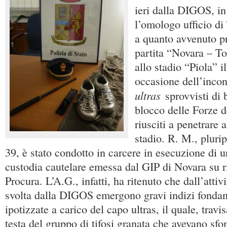
ieri dalla DIGOS, in
l’omologo ufficio di 
a quanto avvenuto pr
partita “Novara – To
allo stadio “Piola” i
occasione dell’incont
ultras
sprovvisti di 
blocco delle Forze d
riusciti a penetrare a
stadio. R. M., pluri
39, è stato condotto in carcere in esecuzione di 
custodia cautelare emessa dal GIP di Novara su ri
Procura. L’A.G., infatti, ha ritenuto che dall’attivi
svolta dalla DIGOS emergono gravi indizi fondanti
ipotizzate a carico del capo ultras, il quale, travis
testa del gruppo di tifosi granata che avevano sfo