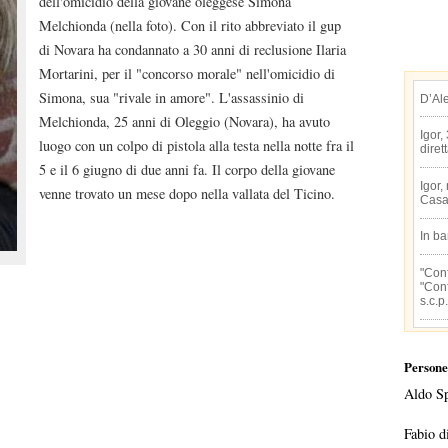
dell'omicidio della giovane oleggese Simona
Melchionda (nella foto). Con il rito abbreviato il gup
di Novara ha condannato a 30 anni di reclusione Ilaria
Mortarini, per il "concorso morale" nell'omicidio di
Simona, sua "rivale in amore". L'assassinio di
D’Al
Melchionda, 25 anni di Oleggio (Novara), ha avuto
Igor,
luogo con un colpo di pistola alla testa nella notte fra il
diret
5 e il 6 giugno di due anni fa. Il corpo della giovane
Igor,
venne trovato un mese dopo nella vallata del Ticino.
Casa
In b
"Conf
"Conf
s.c.p.
Persone
Aldo S
Fabio d