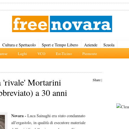
Cultura e Spettacolo
Sport e Tempo Libero
Aziende
Scuola
rese
Laghi
VCO
Est-Ticino
Piemonte
 'rivale' Mortarini
Share
|
bbreviato) a 30 anni
Novara -
Luca Sainaghi era stato condannato
all'ergastolo, in qualità di esecutore materiale