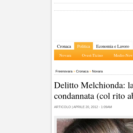
Cronaca
Politica
Economia e Lavoro
Novara
Ovest-Ticino
Medio-Nova
Freenovara
»
Cronaca
»
Novara
Delitto Melchionda: la
condannata (col rito a
ARTICOLO |
APRILE 20, 2012 - 1:09AM