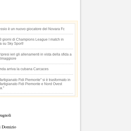
essio è un nuovo giocatore del Novara Fc
 3 giorni di Champions League I match in
ta su Sky Sport!
 ripresi ieri gli allenamenti in vista della sfida a
lmaggiore
anda arriva la cubana Carcaces
artigianato Fidi Piemonte" si è trasformato in
artigianato Fidi Piemonte e Nord Ovest
a."
pagnoli
i Domizio