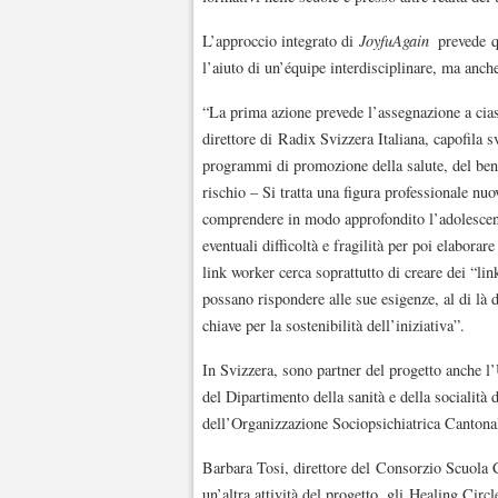
L’approccio integrato di
JoyfuAgain
prevede qu
l’aiuto di un’équipe interdisciplinare, ma anch
“La prima azione prevede l’assegnazione a ci
direttore di Radix Svizzera Italiana, capofila s
programmi di promozione della salute, del ben
rischio – Si tratta una figura professionale nu
comprendere in modo approfondito l’adolescente
eventuali difficoltà e fragilità per poi elaborar
link worker cerca soprattutto di creare dei “lin
possano rispondere alle sue esigenze, al di là de
chiave per la sostenibilità dell’iniziativa”.
In Svizzera, sono partner del progetto anche l’U
del Dipartimento della sanità e della socialità
dell’Organizzazione Sociopsichiatrica Cantona
Barbara Tosi, direttore del Consorzio Scuola 
un’altra attività del progetto, gli Healing Circle