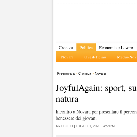
Cronaca
Politica
Economia e Lavoro
Novara
Ovest-Ticino
Medio-Nova
Freenovara
»
Cronaca
»
Novara
JoyfulAgain: sport, su
natura
Incontro a Novara per presentare il perco
benessere dei giovani
ARTICOLO |
LUGLIO 1, 2026 - 4:59PM