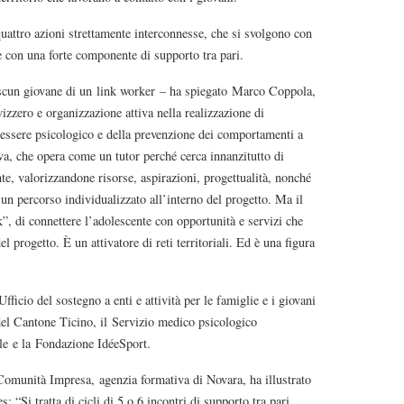
attro azioni strettamente interconnesse, che si svolgono con
e con una forte componente di supporto tra pari.
ascun giovane di un link worker – ha spiegato Marco Coppola,
vizzero e organizzazione attiva nella realizzazione di
essere psicologico e della prevenzione dei comportamenti a
ova, che opera come un tutor perché cerca innanzitutto di
, valorizzandone risorse, aspirazioni, progettualità, nonché
e un percorso individualizzato all’interno del progetto. Ma il
k”, di connettere l’adolescente con opportunità e servizi che
l progetto. È un attivatore di reti territoriali. Ed è una figura
fficio del sostegno a enti e attività per le famiglie e i giovani
 del Cantone Ticino, il Servizio medico psicologico
le e la Fondazione IdéeSport.
Comunità Impresa, agenzia formativa di Novara, ha illustrato
s: “Si tratta di cicli di 5 o 6 incontri di supporto tra pari,