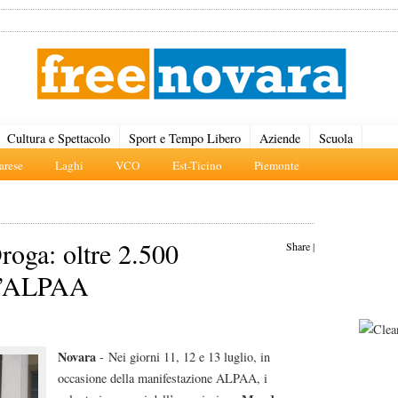
Cultura e Spettacolo
Sport e Tempo Libero
Aziende
Scuola
rese
Laghi
VCO
Est-Ticino
Piemonte
oga: oltre 2.500
Share
|
all’ALPAA
Novara
- Nei giorni 11, 12 e 13 luglio, in
occasione della manifestazione ALPAA, i