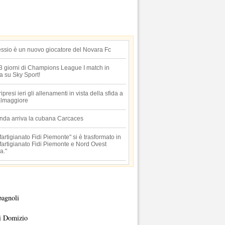
essio è un nuovo giocatore del Novara Fc
 3 giorni di Champions League I match in
ta su Sky Sport!
 ripresi ieri gli allenamenti in vista della sfida a
lmaggiore
anda arriva la cubana Carcaces
artigianato Fidi Piemonte" si è trasformato in
artigianato Fidi Piemonte e Nord Ovest
a."
pagnoli
i Domizio