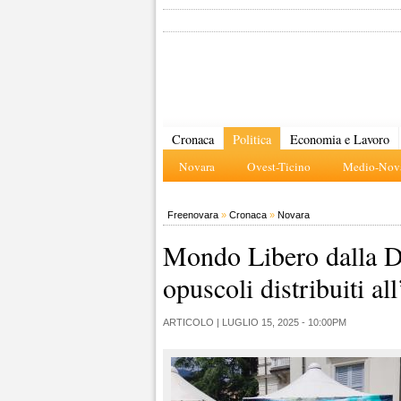
Cronaca
Politica
Economia e Lavoro
Novara
Ovest-Ticino
Medio-Nova
Freenovara
»
Cronaca
»
Novara
Mondo Libero dalla Dr
opuscoli distribuiti 
ARTICOLO |
LUGLIO 15, 2025 - 10:00PM