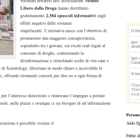
Mondo
volontari novaresi dell’associazione
Libero dalla Droga
hanno distribuito
2.584 opuscoli informativi
gratuitamente
sugli
effetti negativi delle sostanze
stupefacenti. L’iniziativa nasce con l’obiettivo di
D’Al
promuovere una maggiore consapevolezza,
Igor,
soprattutto tra i giovani, sui rischi reali legati al
diret
consumo di droghe, contrastando la
Igor,
disinformazione e stimolando scelte di vita sane e
Casa
sa di Scientology, illustrano in modo chiaro e accessibile le
In b
e, offrendo strumenti concreti per dire no a ogni forma di
"Conf
"Conf
s.c.p.
 per l’interesse dimostrato e rinnovano l’impegno a portare
uole, nelle piazze e ovunque ci sia bisogno di un’informazione
Persone
ociazione è possibile visitare il
Aldo S
Fabio d