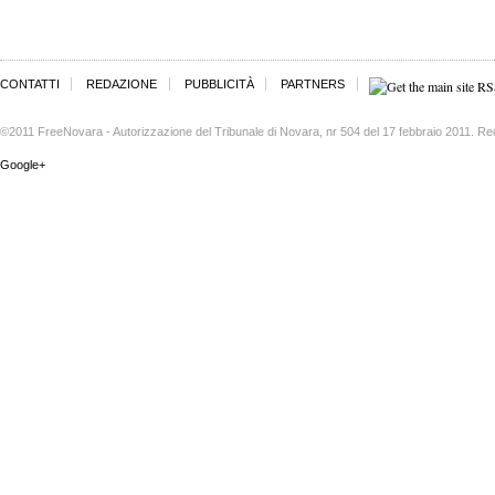
CONTATTI
REDAZIONE
PUBBLICITÀ
PARTNERS
©2011 FreeNovara - Autorizzazione del Tribunale di Novara, nr 504 del 17 febbraio 2011. Re
Google+