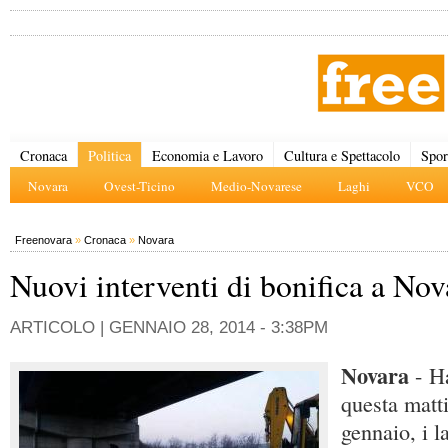
Cronaca
Politica
Economia e Lavoro
Cultura e Spettacolo
Spor
Novara
Ovest-Ticino
Medio-Novarese
Laghi
VCO
Freenovara
»
Cronaca
»
Novara
Nuovi interventi di bonifica a Nov
ARTICOLO |
GENNAIO 28, 2014 - 3:38PM
Novara
- H
questa matt
gennaio, i l