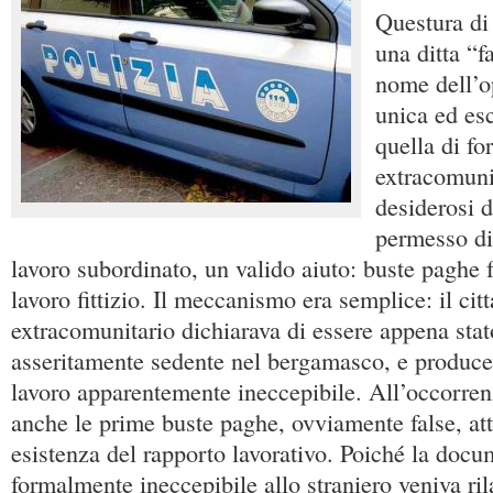
Questura di
una ditta “f
nome dell’o
unica ed esc
quella di for
extracomuni
desiderosi d
permesso di
lavoro subordinato, un valido aiuto: buste paghe f
lavoro fittizio. Il meccanismo era semplice: il cit
extracomunitario dichiarava di essere appena stato
asseritamente sedente nel bergamasco, e producev
lavoro apparentemente ineccepibile. All’occorren
anche le prime buste paghe, ovviamente false, atte
esistenza del rapporto lavorativo. Poiché la doc
formalmente ineccepibile allo straniero veniva ril