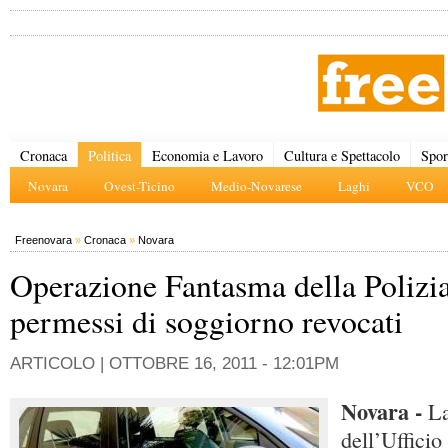
Cronaca
Politica
Economia e Lavoro
Cultura e Spettacolo
Spor
Novara
Ovest-Ticino
Medio-Novarese
Laghi
VCO
Freenovara
»
Cronaca
»
Novara
Operazione Fantasma della Polizia
permessi di soggiorno revocati
ARTICOLO |
OTTOBRE 16, 2011 - 12:01PM
Novara -
La
dell’Uffici