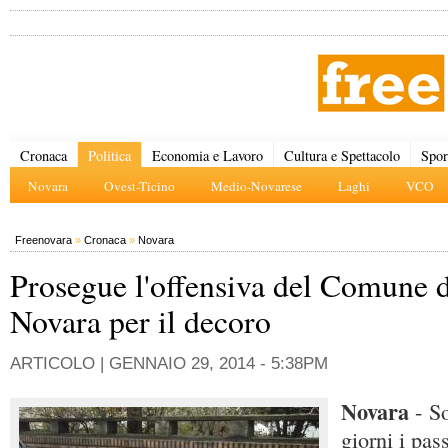
Cronaca
Politica
Economia e Lavoro
Cultura e Spettacolo
Spor
Novara
Ovest-Ticino
Medio-Novarese
Laghi
VCO
Freenovara
»
Cronaca
»
Novara
Prosegue l'offensiva del Comune d
Novara per il decoro
ARTICOLO |
GENNAIO 29, 2014 - 5:38PM
Novara
- S
giorni i pas