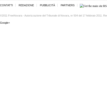
CONTATTI
REDAZIONE
PUBBLICITÀ
PARTNERS
©2011 FreeNovara - Autorizzazione del Tribunale di Novara, nr 504 del 17 febbraio 2011. Re
Google+