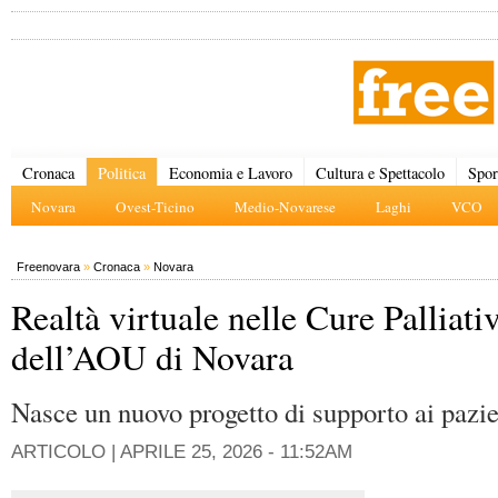
Cronaca
Politica
Economia e Lavoro
Cultura e Spettacolo
Spor
Novara
Ovest-Ticino
Medio-Novarese
Laghi
VCO
Freenovara
»
Cronaca
»
Novara
Realtà virtuale nelle Cure Palliati
dell’AOU di Novara
Nasce un nuovo progetto di supporto ai pazie
ARTICOLO |
APRILE 25, 2026 - 11:52AM