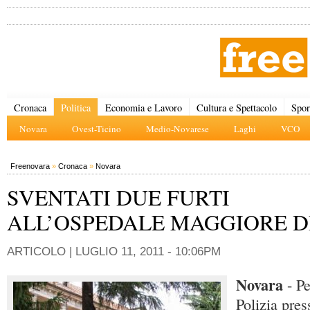
Cronaca
Politica
Economia e Lavoro
Cultura e Spettacolo
Spor
Novara
Ovest-Ticino
Medio-Novarese
Laghi
VCO
Freenovara
»
Cronaca
»
Novara
SVENTATI DUE FURTI
ALL’OSPEDALE MAGGIORE D
ARTICOLO |
LUGLIO 11, 2011 - 10:06PM
Novara
- P
Polizia pres