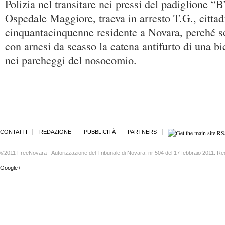
Polizia nel transitare nei pressi del padiglione “B
Ospedale Maggiore, traeva in arresto T.G., cittad
cinquantacinquenne residente a Novara, perché so
con arnesi da scasso la catena antifurto di una bi
nei parcheggi del nosocomio.
CONTATTI
REDAZIONE
PUBBLICITÀ
PARTNERS
©2011 FreeNovara - Autorizzazione del Tribunale di Novara, nr 504 del 17 febbraio 2011. Re
Google+