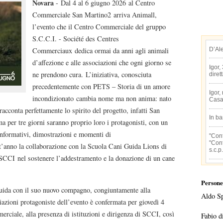
Novara
- Dal 4 al 6 giugno 2026 al Centro
Commerciale San Martino2 arriva Animall,
l’evento che il Centro Commerciale del gruppo
S.C.C.I. - Société des Centres
D’Al
Commerciaux dedica ormai da anni agli animali
d’affezione e alle associazioni che ogni giorno se
Igor,
ne prendono cura. L’iniziativa, conosciuta
diret
precedentemente con PETS – Storia di un amore
Igor,
incondizionato cambia nome ma non anima: nato
Casa
 racconta perfettamente lo spirito del progetto, infatti San
In b
a per tre giorni saranno proprio loro i protagonisti, con un
d informativi, dimostrazioni e momenti di
"Conf
"Conf
t’anno la collaborazione con la Scuola Cani Guida Lions di
s.c.p.
CCI nel sostenere l’addestramento e la donazione di un cane
Persone
guida con il suo nuovo compagno, congiuntamente alla
Aldo S
iazioni protagoniste dell’evento è confermata per giovedì 4
rciale, alla presenza di istituzioni e dirigenza di SCCI, così
Fabio d