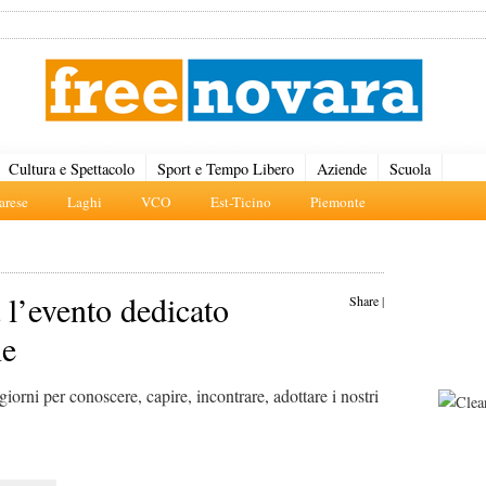
Cultura e Spettacolo
Sport e Tempo Libero
Aziende
Scuola
rese
Laghi
VCO
Est-Ticino
Piemonte
 l’evento dedicato
Share
|
ne
rni per conoscere, capire, incontrare, adottare i nostri