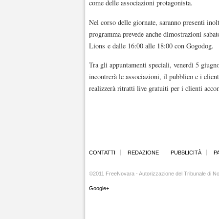
come delle associazioni protagonista.
Nel corso delle giornate, saranno presenti inolt
programma prevede anche dimostrazioni sabato
Lions e dalle 16:00 alle 18:00 con Gogodog.
Tra gli appuntamenti speciali, venerdì 5 giugn
incontrerà le associazioni, il pubblico e i clien
realizzerà ritratti live gratuiti per i clienti ac
CONTATTI
REDAZIONE
PUBBLICITÀ
P
©2011 FreeNovara - Autorizzazione del Tribunale di No
Google+