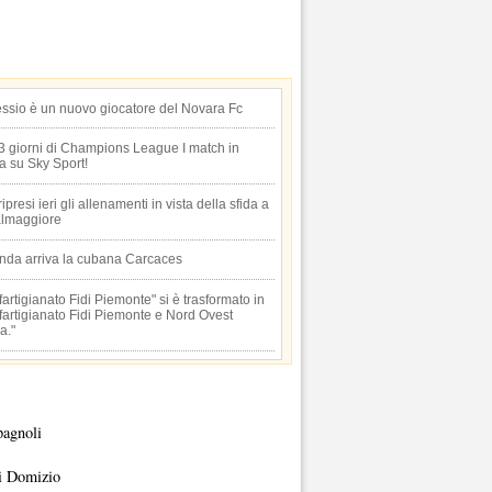
essio è un nuovo giocatore del Novara Fc
 3 giorni di Champions League I match in
ta su Sky Sport!
 ripresi ieri gli allenamenti in vista della sfida a
lmaggiore
anda arriva la cubana Carcaces
artigianato Fidi Piemonte" si è trasformato in
artigianato Fidi Piemonte e Nord Ovest
a."
pagnoli
i Domizio