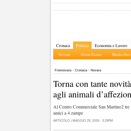
Cronaca
Politica
Economia e Lavoro
Novara
Ovest-Ticino
Medio-Nova
Freenovara
»
Cronaca
»
Novara
Torna con tante novità
agli animali d’affezio
Al Centro Commerciale San Martino2 tre gio
amici a 4 zampe
ARTICOLO |
MAGGIO 29, 2026 - 3:29PM