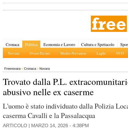
Cronaca
Politica
Economia e Lavoro
Cultura e Spettacolo
Spor
Novara
Ovest-Ticino
Medio-Novarese
Laghi
VCO
Freenovara
»
Cronaca
»
Novara
Trovato dalla P.L. extracomunitar
abusivo nelle ex caserme
L'uomo è stato individuato dalla Polizia Loca
caserma Cavalli e la Passalacqua
ARTICOLO |
MARZO 14, 2026 - 4:38PM