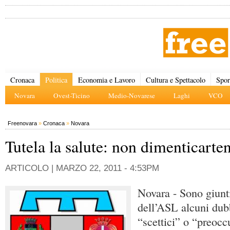
Cronaca
Politica
Economia e Lavoro
Cultura e Spettacolo
Spor
Novara
Ovest-Ticino
Medio-Novarese
Laghi
VCO
Freenovara
»
Cronaca
»
Novara
Tutela la salute: non dimenticarte
ARTICOLO |
MARZO 22, 2011 - 4:53PM
Novara - Sono giunti
dell’ASL alcuni dubb
“scettici” o “preocc