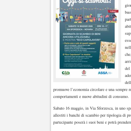
gio
buo
par
abi
sup
ess
nel
che
arr
del
ade
del
promuove l’economia circolare e una sempre m
comportamenti e nuove abitudini di consumo.
Sabato 16 maggio, in Via Sforzesca, in uno spa
allestiti i banchi di scambio per tipologia di p
partecipante poserà i suoi beni e potrà prender