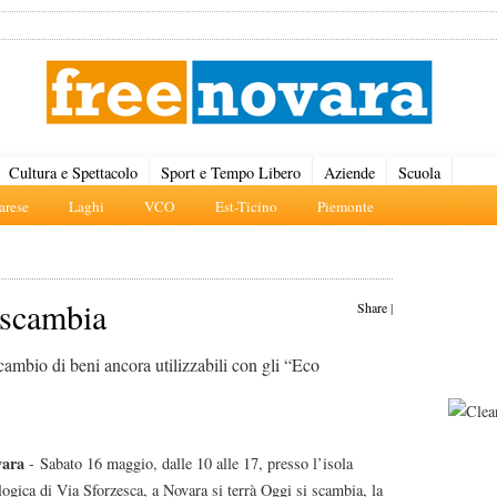
Cultura e Spettacolo
Sport e Tempo Libero
Aziende
Scuola
rese
Laghi
VCO
Est-Ticino
Piemonte
 scambia
Share
|
mbio di beni ancora utilizzabili con gli “Eco
vara
- Sabato 16 maggio, dalle 10 alle 17, presso l’isola
logica di Via Sforzesca, a Novara si terrà Oggi si scambia, la