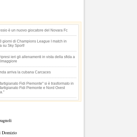
essio è un nuovo giocatore del Novara Fc
 3 giorni di Champions League I match in
ta su Sky Sport!
 ripresi ieri gli allenamenti in vista della sfida a
lmaggiore
anda arriva la cubana Carcaces
artigianato Fidi Piemonte" si è trasformato in
artigianato Fidi Piemonte e Nord Ovest
a."
pagnoli
i Domizio