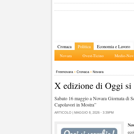
Cronaca
Politica
Economia e Lavoro
Novara
Ovest-Ticino
Medio-Nova
Freenovara
»
Cronaca
»
Novara
X edizione di Oggi si
Sabato 16 maggio a Novara Giornata di Sca
Capolavori in Mostra”
ARTICOLO |
MAGGIO 8, 2026 - 3:39PM
No
eco