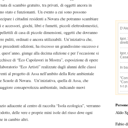
rnata di scambio gratuito, tra privati, di oggetti ancora in
no stato e funzionanti. Un evento a cui sono possono
tecipare i cittadini residenti a Novara che potranno scambiare
ti e accessori, giochi, libri e fumetti, piccoli elettrodomestici,
D’Al
pellettili di casa di piccole dimensioni, oggetti che dovranno
ere puliti, ordinati e ancora utilizzabili. Un’iniziativa che,
Igor,
diret
le precedenti edizioni, ha riscosso un grandissimo successo e
, quest’anno, giunge alla decima edizione e per l’occasione si
Igor,
Casa
icchisce di “Eco Capolavori in Mostra”, esposizione di opere
 laboratorio “Eco Artisti” realizzate dagli alunni delle classi
In b
renti al progetto di Assa nell'ambito della Rete ambientale
"Conf
le Scuole di Novara. Un’iniziativa, quella di Assa, che
"Conf
s.c.p.
aggiore consapevolezza ambientale, indicando nuovi
Persone
zio adiacente al centro di raccolta “Isola ecologica”, verranno
rodotto, delle vere e proprie mini isole del riuso dove ogni
Aldo S
ne in cambio altri.
Fabio d