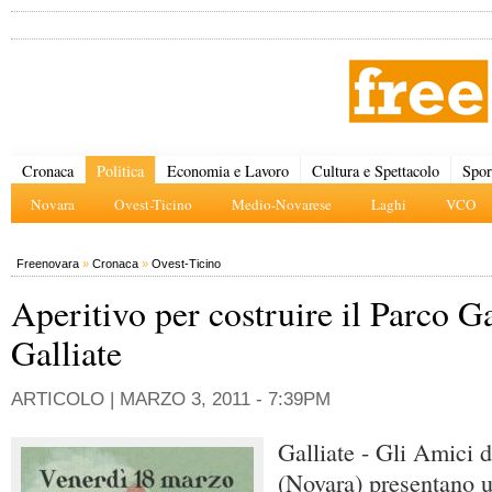
Cronaca
Politica
Economia e Lavoro
Cultura e Spettacolo
Spor
Novara
Ovest-Ticino
Medio-Novarese
Laghi
VCO
Freenovara
»
Cronaca
»
Ovest-Ticino
Aperitivo per costruire il Parco Ga
Galliate
ARTICOLO |
MARZO 3, 2011 - 7:39PM
Galliate - Gli Amici d
(Novara) presentano u