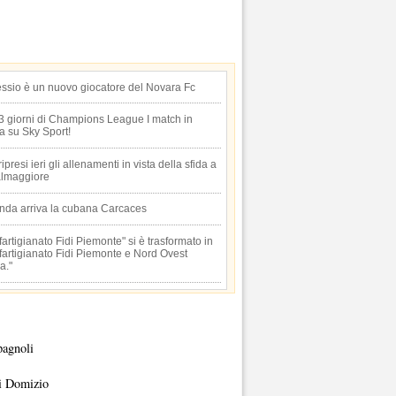
essio è un nuovo giocatore del Novara Fc
 3 giorni di Champions League I match in
ta su Sky Sport!
 ripresi ieri gli allenamenti in vista della sfida a
lmaggiore
anda arriva la cubana Carcaces
artigianato Fidi Piemonte" si è trasformato in
artigianato Fidi Piemonte e Nord Ovest
a."
pagnoli
i Domizio