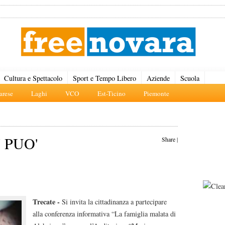
Cultura e Spettacolo
Sport e Tempo Libero
Aziende
Scuola
rese
Laghi
VCO
Est-Ticino
Piemonte
 PUO'
Share
|
Trecate -
Si invita la cittadinanza a partecipare
alla conferenza informativa “La famiglia malata di