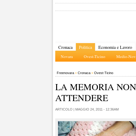
Cronaca
Politica
Economia e Lavoro
Novara
Ovest-Ticino
Medio-Nova
Freenovara
»
Cronaca
»
Ovest-Ticino
LA MEMORIA NON
ATTENDERE
ARTICOLO |
MAGGIO 24, 2011 - 12:36AM