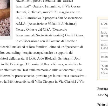
Alzheimer”, presso l’Auditorium “Marica
Invernizzi”, Oratorio Femminile, in Via Cesare
Battisti, 2, Trecate, martedì 31 maggio alle ore
20,30. L’iniziativa, è proposta dall’Associazione
A.M.A. (Associazione Malati di Alzheimer)
D’Al
Novara Onlus e dal CISA (Consorzio
Igor,
Intercomunale Socio Assistenziale) Ovest Ticino,
diret
in collaborazione con il Comune di Trecate e
Igor,
otenziali malati ed ai loro familiari, oltre ad un “pacchetto di
Casa
olto, counseling, terapia occupazionale) a supporto dei
In b
latori della serata, il Dott. Aldo Biolcati, Geriatra, il Dott.
inelli, Psicologa. Al termine della conferenza, verrà data la
"Conf
"Conf
per effettuare un “test sulla memoria e sulle autonomie”, allo
s.c.p.
 intervenire precocemente, previsto per la mattinata successiva,
so la Biblioteca civica di Villa Cicogna in Via Clerici,1 / Via
Persone
Aldo S
Fabio d