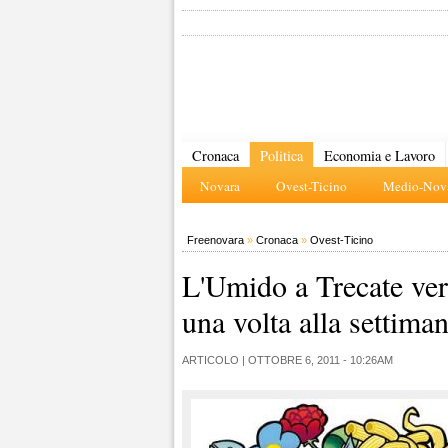
Cronaca
Politica
Economia e Lavoro
Novara
Ovest-Ticino
Medio-Nova
Freenovara
»
Cronaca
»
Ovest-Ticino
L'Umido a Trecate ver
una volta alla settima
ARTICOLO |
OTTOBRE 6, 2011 - 10:26AM