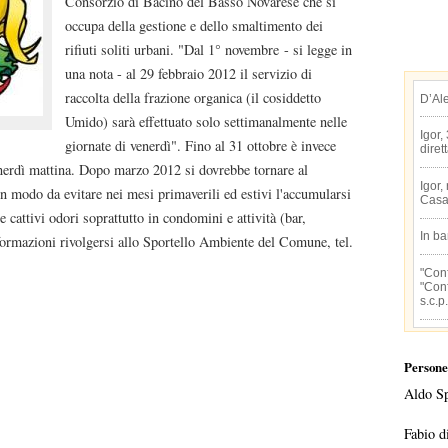
Consorzio di Bacino del Basso Novarese che si
occupa della gestione e dello smaltimento dei
rifiuti soliti urbani. "Dal 1° novembre - si legge in
una nota - al 29 febbraio 2012 il servizio di
raccolta della frazione organica (il cosiddetto
D’Al
Umido) sarà effettuato solo settimanalmente nelle
Igor,
giornate di venerdì". Fino al 31 ottobre è invece
diret
venerdì mattina. Dopo marzo 2012 si dovrebbe tornare al
Igor,
 in modo da evitare nei mesi primaverili ed estivi l'accumularsi
Casa
 cattivi odori soprattutto in condomini e attività (bar,
In b
nformazioni rivolgersi allo Sportello Ambiente del Comune, tel.
"Conf
"Conf
s.c.p.
Persone
Aldo S
Fabio d