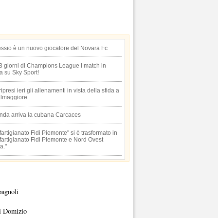
essio è un nuovo giocatore del Novara Fc
 3 giorni di Champions League I match in
ta su Sky Sport!
 ripresi ieri gli allenamenti in vista della sfida a
lmaggiore
anda arriva la cubana Carcaces
artigianato Fidi Piemonte" si è trasformato in
artigianato Fidi Piemonte e Nord Ovest
a."
pagnoli
i Domizio