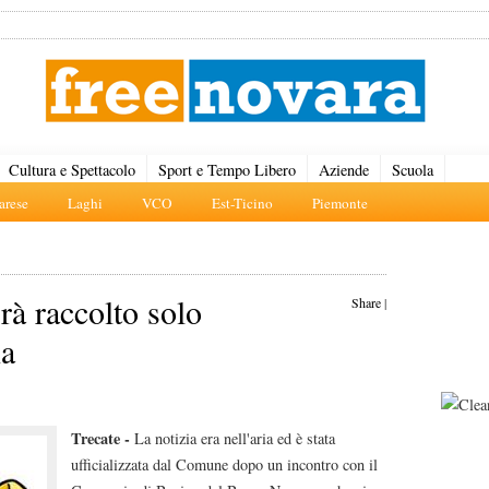
Cultura e Spettacolo
Sport e Tempo Libero
Aziende
Scuola
rese
Laghi
VCO
Est-Ticino
Piemonte
rà raccolto solo
Share
|
na
Trecate -
La notizia era nell'aria ed è stata
ufficializzata dal Comune dopo un incontro con il