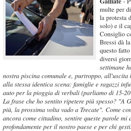
Galliate
- P
multe per di
la protesta 
solo) e il c
Consiglio c
Bressi dà la
questo fatto
diversi giorn
settimane h
nostra piscina comunale e, purtroppo, all'uscita h
alla stessa identica scena: famiglie e ragazzi infu
auto per la pioggia di verbali (parliamo di 15-20
La frase che ho sentito ripetere più spesso? "A G
più, la prossima volta vado a Trecate". Come co
ancora come cittadino, sentire queste parole mi 
profondamente per il nostro paese e per chi gestis