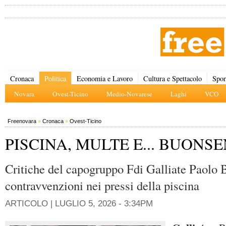
Cronaca
Politica
Economia e Lavoro
Cultura e Spettacolo
Spor
Novara
Ovest-Ticino
Medio-Novarese
Laghi
VCO
Freenovara
»
Cronaca
»
Ovest-Ticino
PISCINA, MULTE E... BUONS
Critiche del capogruppo Fdi Galliate Paolo B
contravvenzioni nei pressi della piscina
ARTICOLO |
LUGLIO 5, 2026 - 3:34PM