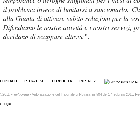
temporanee o deroghe stagionali per i mesi di a
il problema invece di limitarsi a sanzionarlo.
Ch
alla Giunta di attivare subito soluzioni per la sos
Difendiamo le nostre attività e i nostri servizi, pr
decidano di scappare altrove
".
CONTATTI
REDAZIONE
PUBBLICITÀ
PARTNERS
©2011 FreeNovara - Autorizzazione del Tribunale di Novara, nr 504 del 17 febbraio 2011. Re
Google+