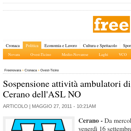
Cronaca
Politica
Economia e Lavoro
Cultura e Spettacolo
Spor
Novara
Ovest-Ticino
Medio-Novarese
Laghi
VCO
Freenovara
»
Cronaca
»
Ovest-Ticino
Sospensione attività ambulatori di
Cerano dell'ASL NO
ARTICOLO |
MAGGIO 27, 2011 - 10:21AM
Cerano -
Da mercol
venerdì 16 settembr