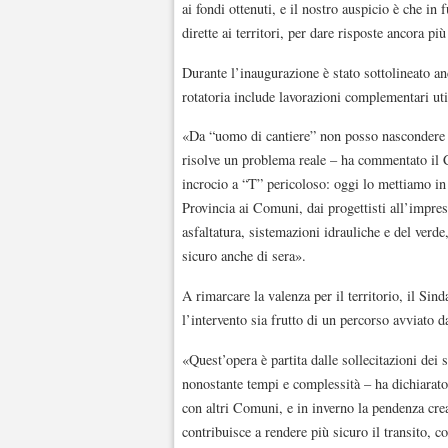
ai fondi ottenuti, e il nostro auspicio è che i
dirette ai territori, per dare risposte ancora p
Durante l’inaugurazione è stato sottolineato anc
rotatoria include lavorazioni complementari uti
«Da “uomo di cantiere” non posso nascondere 
risolve un problema reale – ha commentato il 
incrocio a “T” pericoloso: oggi lo mettiamo in 
Provincia ai Comuni, dai progettisti all’impresa
asfaltatura, sistemazioni idrauliche e del verd
sicuro anche di sera».
A rimarcare la valenza per il territorio, il Si
l’intervento sia frutto di un percorso avviato 
«Quest’opera è partita dalle sollecitazioni dei s
nonostante tempi e complessità – ha dichiarato
con altri Comuni, e in inverno la pendenza crea
contribuisce a rendere più sicuro il transito, c