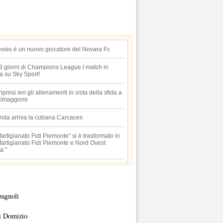
essio è un nuovo giocatore del Novara Fc
 3 giorni di Champions League I match in
ta su Sky Sport!
 ripresi ieri gli allenamenti in vista della sfida a
lmaggiore
anda arriva la cubana Carcaces
artigianato Fidi Piemonte" si è trasformato in
artigianato Fidi Piemonte e Nord Ovest
a."
pagnoli
i Domizio