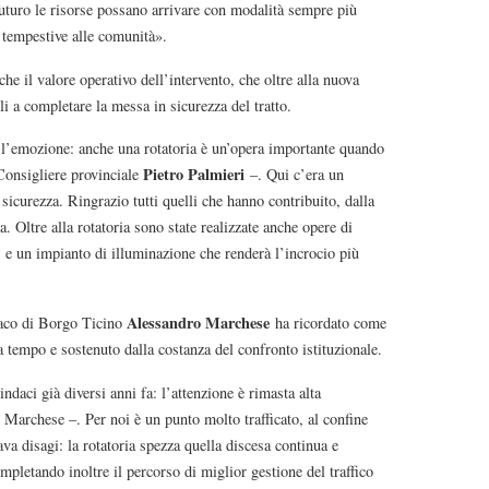
n futuro le risorse possano arrivare con modalità sempre più
iù tempestive alle comunità».
he il valore operativo dell’intervento, che oltre alla nuova
li a completare la messa in sicurezza del tratto.
l’emozione: anche una rotatoria è un’opera importante quando
Pietro Palmieri
Consigliere provinciale
–. Qui c’era un
sicurezza. Ringrazio tutti quelli che hanno contribuito, dalla
. Oltre alla rotatoria sono state realizzate anche opere di
e, e un impianto di illuminazione che renderà l’incrocio più
Alessandro Marchese
ndaco di Borgo Ticino
ha ricordato come
da tempo e sostenuto dalla costanza del confronto istituzionale.
indaci già diversi anni fa: l’attenzione è rimasta alta
 Marchese –. Per noi è un punto molto trafficato, al confine
va disagi: la rotatoria spezza quella discesa continua e
ompletando inoltre il percorso di miglior gestione del traffico