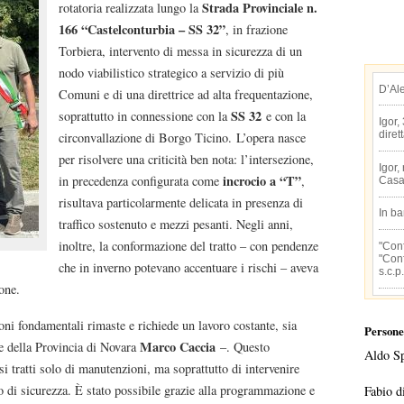
Strada Provinciale n.
rotatoria realizzata lungo la
166 “Castelconturbia – SS 32”
, in frazione
Torbiera, intervento di messa in sicurezza di un
nodo viabilistico strategico a servizio di più
D’Al
Comuni e di una direttrice ad alta frequentazione,
SS 32
soprattutto in connessione con la
e con la
Igor,
diret
circonvallazione di Borgo Ticino. L’opera nasce
per risolvere una criticità ben nota: l’intersezione,
Igor,
incrocio a “T”
in precedenza configurata come
,
Casa
risultava particolarmente delicata in presenza di
In b
traffico sostenuto e mezzi pesanti. Negli anni,
inoltre, la conformazione del tratto – con pendenze
"Conf
"Conf
che in inverno potevano accentuare i rischi – aveva
s.c.p.
ione.
oni fondamentali rimaste e richiede un lavoro costante, sia
Persone
Marco Caccia
te della Provincia di Novara
–. Questo
Aldo S
 tratti solo di manutenzioni, ma soprattutto di intervenire
o di sicurezza. È stato possibile grazie alla programmazione e
Fabio d