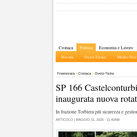
Cronaca
Politica
Economia e Lavoro
Novara
Ovest-Ticino
Medio-Nova
Freenovara
»
Cronaca
»
Ovest-Ticino
SP 166 Castelconturbi
inaugurata nuova rotat
In frazione Torbiera più sicurezza e gestion
ARTICOLO |
MAGGIO 31, 2026 - 11:40AM