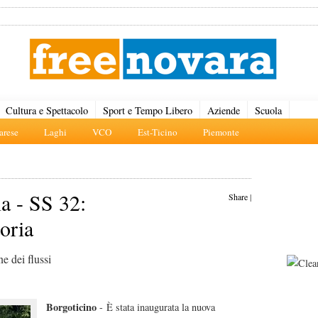
Cultura e Spettacolo
Sport e Tempo Libero
Aziende
Scuola
rese
Laghi
VCO
Est-Ticino
Piemonte
a - SS 32:
Share
|
oria
e dei flussi
Borgoticino
- È stata inaugurata la nuova